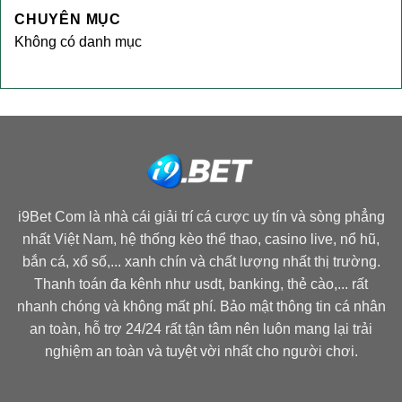
CHUYÊN MỤC
Không có danh mục
i9Bet Com là nhà cái giải trí cá cược uy tín và sòng phẳng
nhất Việt Nam, hệ thống kèo thể thao, casino live, nổ hũ,
bắn cá, xổ số,... xanh chín và chất lượng nhất thị trường.
Thanh toán đa kênh như usdt, banking, thẻ cào,... rất
nhanh chóng và không mất phí. Bảo mật thông tin cá nhân
an toàn, hỗ trợ 24/24 rất tận tâm nên luôn mang lại trải
nghiệm an toàn và tuyệt vời nhất cho người chơi.